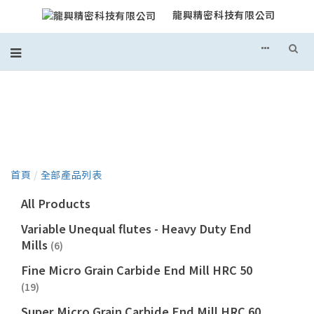
龍興精密科技有限公司
產品目錄
首頁
/
全部產品列表
All Products
Variable Unequal flutes - Heavy Duty End
Mills
(6)
Fine Micro Grain Carbide End Mill HRC 50
(19)
Super Micro Grain Carbide End Mill HRC 60