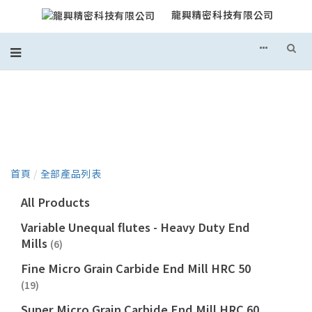
龍興精密科技有限公司
產品目錄
首頁
/
全部產品列表
All Products
Variable Unequal flutes - Heavy Duty End
Mills
(6)
Fine Micro Grain Carbide End Mill HRC 50
(19)
Super Micro Grain Carbide End Mill HRC 60