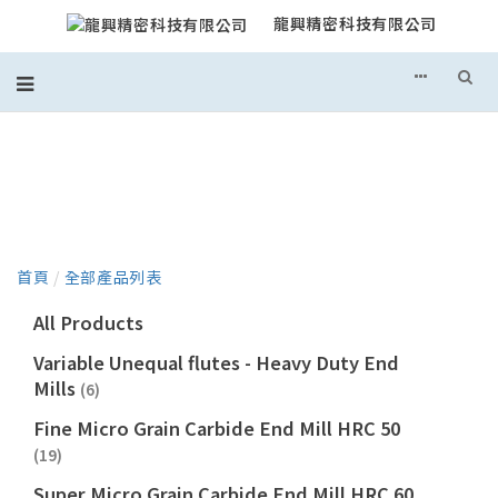
龍興精密科技有限公司
產品目錄
首頁
/
全部產品列表
All Products
Variable Unequal flutes - Heavy Duty End
Mills
(6)
Fine Micro Grain Carbide End Mill HRC 50
(19)
Super Micro Grain Carbide End Mill HRC 60