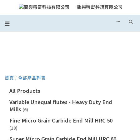
龍興精密科技有限公司
產品目錄
首頁
/
全部產品列表
All Products
Variable Unequal flutes - Heavy Duty End
Mills
(6)
Fine Micro Grain Carbide End Mill HRC 50
(19)
Super Micro Grain Carbide End Mill HRC 60