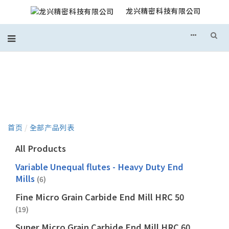
龙兴精密科技有限公司
产品目录
首页
/
全部产品列表
All Products
Variable Unequal flutes - Heavy Duty End
Mills
(6)
Fine Micro Grain Carbide End Mill HRC 50
(19)
Super Micro Grain Carbide End Mill HRC 60