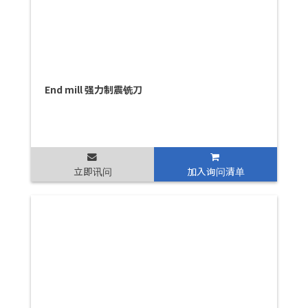
End mill 强力制震铣刀
立即讯问
加入询问清单