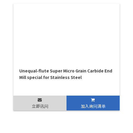
Unequal-flute Super Micro Grain Carbide End
Mill special for Stainless Steel
立即讯问
加入询问清单