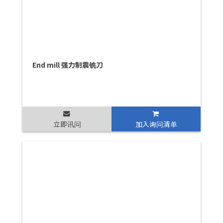
End mill 强力制震铣刀
立即讯问
加入询问清单