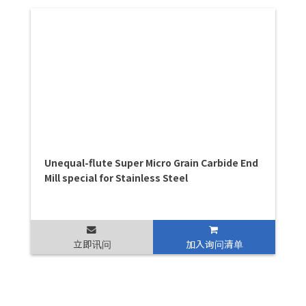
Unequal-flute Super Micro Grain Carbide End
Mill special for Stainless Steel
立即讯问
加入询问清单