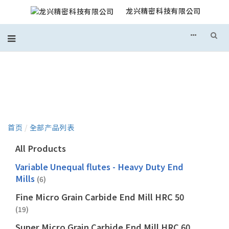
龙兴精密科技有限公司
产品目录
首页
/
全部产品列表
All Products
Variable Unequal flutes - Heavy Duty End
Mills
(6)
Fine Micro Grain Carbide End Mill HRC 50
(19)
Super Micro Grain Carbide End Mill HRC 60