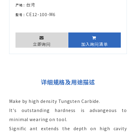
台湾
产地：
CE12-100-M6
型号：
立即询问
加入询问清单
详细规格及用途描述
Make by high density Tungsten Carbide.
It's outstanding hardness is advangeous to
minimal wearing on tool.
Signific ant extends the depth on high cavity